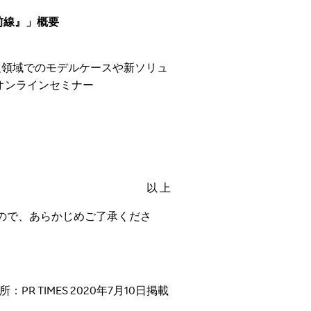
前線』」概要
、販促領域でのモデルケースや新ソリュ
オンラインセミナー
以 上
ので、あらかじめご了承くださ
所：PR TIMES 2020年
7
月
10
日掲載