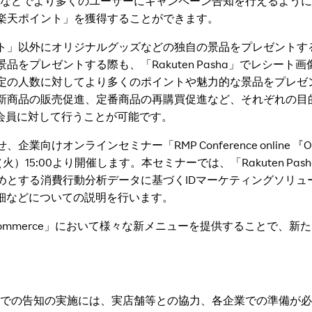
）などでより多くのユーザーにキャンペーン告知を行えるよう
楽天ポイント」を獲得することができます。
」以外にオリジナルグッズなどの独自の景品をプレゼントす
をプレゼントする際も、「Rakuten Pasha」でレシート
定の人数に対してより多くのポイントや魅力的な景品をプレゼ
新商品の販売促進、定番商品の再購買促進など、それぞれの目
天会員に対して行うことが可能です。
向けオンラインセミナー「RMP Conference online
）15:00より開催します。本セミナーでは、「Rakuten P
とする消費行動分析データに基づくIDマーケティングソリューショ
の詳細などについての説明を行います。
i Commerce」において様々な新メニューを提供することで、
どでの告知の実施には、実店舗等との協力、各企業での準備が