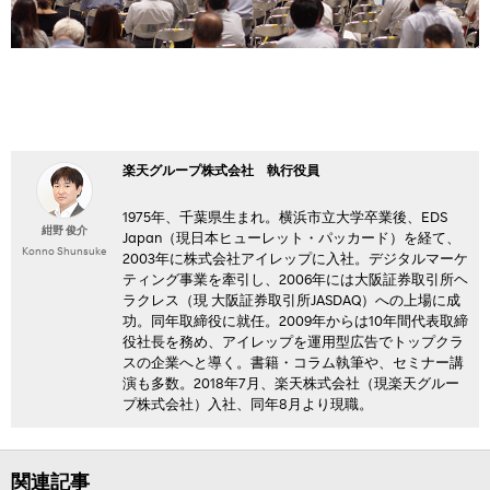
楽天グループ株式会社 執行役員
1975年、千葉県生まれ。横浜市立大学卒業後、EDS
紺野 俊介
Japan（現日本ヒューレット・パッカード）を経て、
Konno Shunsuke
2003年に株式会社アイレップに入社。デジタルマーケ
ティング事業を牽引し、2006年には大阪証券取引所ヘ
ラクレス（現 大阪証券取引所JASDAQ）への上場に成
功。同年取締役に就任。2009年からは10年間代表取締
役社長を務め、アイレップを運用型広告でトップクラ
スの企業へと導く。書籍・コラム執筆や、セミナー講
演も多数。2018年7月、楽天株式会社（現楽天グルー
プ株式会社）入社、同年8月より現職。
関連記事