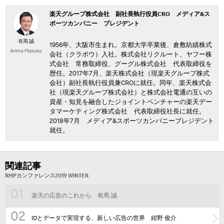
楽天グループ株式会社 副社長執行役員CRO メディア&ス
ポーツカンパニー プレジデント
有馬 誠
1956年、大阪市生まれ。京都大学卒業後、倉敷紡績株式
Arima Makoto
会社（クラボウ）入社。株式会社リクルート、ヤフー株
式会社 常務取締役、グーグル株式会社 代表取締役を
歴任。2017年7月、楽天株式会社（現楽天グループ株式
会社）副社長執行役員兼CROに就任。同年、楽天株式会
社（現楽天グループ株式会社）と株式会社電通の互いの
資産・知見を融合したジョイントベンチャーの楽天デー
タマーケティング株式会社 代表取締役社長に就任。
2018年7月 メディア&スポーツカンパニープレジデント
就任。
関連記事
RMPカンファレンス2019 WINTER
01
楽天の広告のこれから 有馬 誠
02
IDとデータで実現する、新しい広告の世界 紺野 俊介