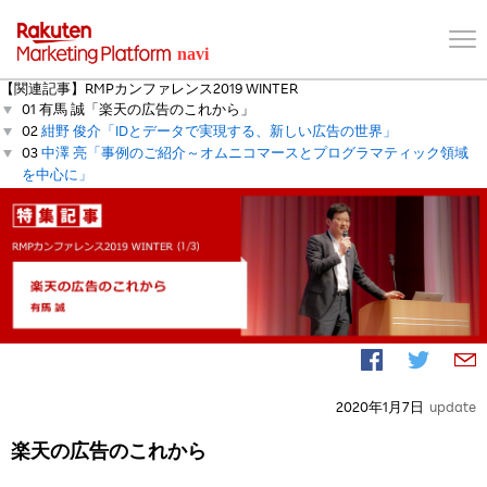
【関連記事】RMPカンファレンス2019 WINTER
01 有馬 誠「楽天の広告のこれから」
02
紺野 俊介「IDとデータで実現する、新しい広告の世界」
03
中澤 亮「事例のご紹介～オムニコマースとプログラマティック領域
を中心に」
2020年1月7日
update
楽天の広告のこれから