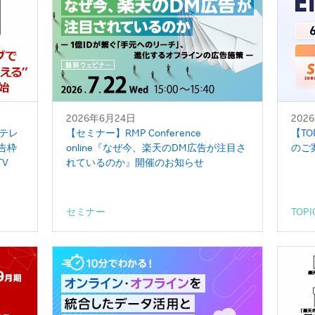
2026年6月24日
202
テレ
【セミナー】RMP Conference
【TO
告枠
online『なぜ今、楽天のDM広告が注目さ
のご
TV
れているのか』開催のお知らせ
セミナー
TOPI