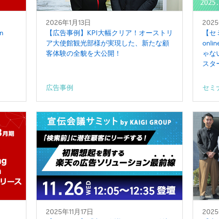
2026年1月13日
202
n
【広告事例】KPI大幅クリア！オーストリ
【セミ
ア大使館観光部様が実現した、新たな顧
on
客体験の全貌を大公開！
ゃな
スタ
広告事例
セミ
2025年11月17日
202