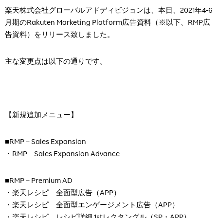
楽天株式会社グローバルアドディビジョンは、本日、
2021
年
4-6
月期の
Rakuten Marketing Platform
広告資料（※以下、
RMP
広
告資料）をリリース致しました。
主な変更点は以下の通りです。
【新規追加メニュー】
■RMP – Sales Expansion
・RMP – Sales Expansion Advance
■
RMP
–
Premium AD
・楽天レシピ 全面型広告（
APP
）
・楽天レシピ 全面型エンゲージメント広告（
APP
）
・楽天レシピ レシピ詳細
1st
レクタングル（
SP
・
APP
）