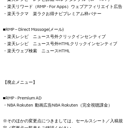
・楽天リワード（
RMP - For Apps
）ウェブアフィリエイト広告
・楽天ラクマ 楽ラクお得ナビプレミアム枠バナー
■
RMP
–
Direct Massage(
メール
)
・楽天レシピ ニュース号外クリックインセンティブ
・楽天レシピ ニュース号外
HTML
クリックインセンティブ
・楽天ウェブ検索 ニュース
HTML
【廃止メニュー】
■
RMP - Premium AD
・
NBA Rakuten
動画広告
NBA Rakuten（完全視聴課金）
※そのほかの変更点につきましては、セールスシート／入稿規