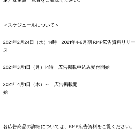
定／変更点一覧表をご確認ください。
＜スケジュールについて＞
2021年
2
月
24
日（水）
14
時
2021
年
4-6
月期
RMP
広告資料リリー
ス
2021年
3
月
1
日（月）
14
時 広告掲載申込み受付開始
2021年
4
月
1
日（木）～ 広告掲載開
始
各広告商品の詳細については、
RMP
広告資料をご覧ください。