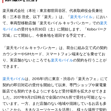
雑の緩和を目指す
楽天株式会社（本社：東京都世田谷区、代表取締役会長兼社
長：三木谷 浩史、以下「楽天」）は、「
楽天モバイル
」におい
て、車両型移動店舗「楽天モバイル キャラバンカー」での
楽天
モバイル
の受付を9月30日（土）に開始します。「Koboパーク
宮城」にて開始し、今後各地を巡回する予定です。
「楽天モバイル キャラバンカー」は、荷台に組み立て式の契約
カウンターやSIMカード、スマートフォン端末などを乗せてお
り、実店舗がないところでも
楽天モバイル
の契約を行うことが
できます。
楽天モバイル
は、2015年1月に東京・渋谷の「楽天カフェ」にて
契約の即日対応の受付を開始して以来、専門ショップや家電量
販店でも契約できるようにするなど受付場所を拡大させてきま
した。2017年9月21日時点で全国の174カ所で受付が可能となっ
ています。一方、まだ店舗のない地域や混雑しているお店も多
いことから、大きなスーツケースを活用し、様々な場所で契約