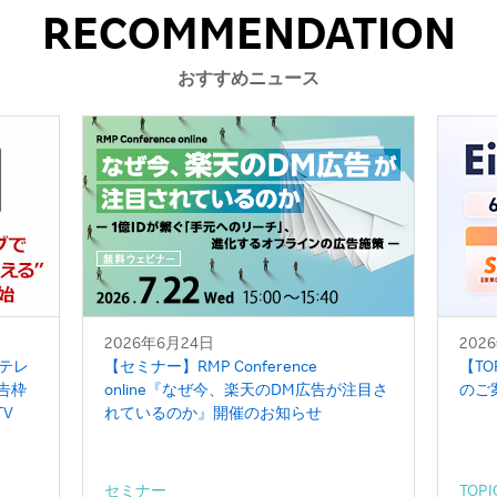
RECOMMENDATION
おすすめニュース
2026年6月24日
202
テレ
【セミナー】RMP Conference
【TO
告枠
online『なぜ今、楽天のDM広告が注目さ
のご
TV
れているのか』開催のお知らせ
セミナー
TOPI