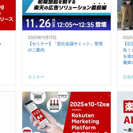
2025年11月17日
202
n
【セミナー】「宣伝会議サミット」登壇
【広
のご案内
化！
を達
施策
セミナー
広告