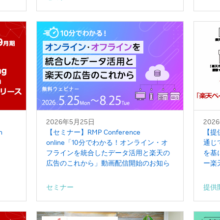
2026年5月25日
202
n
【セミナー】RMP Conference
【提
online「10分でわかる！オンライン・オ
通じ
フラインを統合したデータ活用と楽天の
を基
広告のこれから」動画配信開始のお知ら
ー楽
せ
リン
セミナー
提供