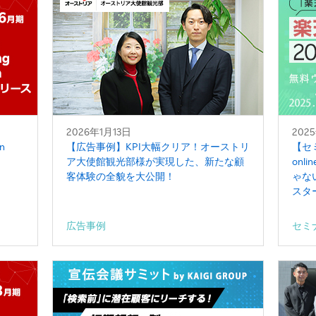
2026年1月13日
202
n
【広告事例】KPI大幅クリア！オーストリ
【セミ
ア大使館観光部様が実現した、新たな顧
on
客体験の全貌を大公開！
ゃな
スタ
広告事例
セミ