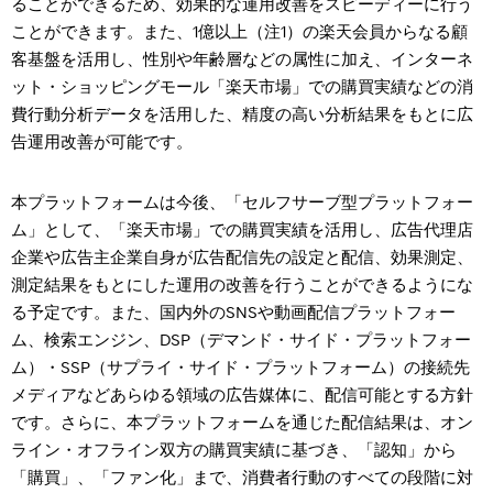
ることができるため、効果的な運用改善をスピーディーに行う
ことができます。また、
1
億以上（注
1
）の楽天会員からなる顧
客基盤を活用し、性別や年齢層などの属性に加え、インターネ
ット・ショッピングモール「楽天市場」での購買実績などの消
費行動分析データを活用した、精度の高い分析結果をもとに広
告運用改善が可能です。
本プラットフォームは今後、「セルフサーブ型プラットフォー
ム」として、「楽天市場」での購買実績を活用し、広告代理店
企業や広告主企業自身が広告配信先の設定と配信、効果測定、
測定結果をもとにした運用の改善を行うことができるようにな
る予定です。また、国内外の
SNS
や動画配信プラットフォー
ム、検索エンジン、
DSP
（デマンド・サイド・プラットフォー
ム）・
SSP
（サプライ・サイド・プラットフォーム）の接続先
メディアなどあらゆる領域の広告媒体に、配信可能とする方針
です。さらに、本プラットフォームを通じた配信結果は、オン
ライン・オフライン双方の購買実績に基づき、「認知」から
「購買」、「ファン化」まで、消費者行動のすべての段階に対